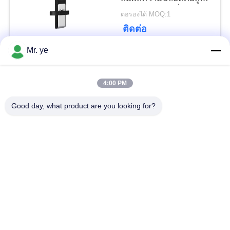
การใช้พลังงานต่ำ
ต่อรองได้ MOQ:1
ติดต่อ
Mr. ye
หมวดหมู่ยอดนิยม
ทั้งหมด
4:00 PM
ล็อคประตู
Good day, what product are you looking for?
ล็อคประตูลายนิ้วมือ
อิเล็กทรอนิกส์
ล็อคประตู Face
ล็อคประตูกล้อง
Recognition
ล็อคประตูอัตโนมัติ
ล็อคประตูบลูทู ธ
รหัสล็อคประตู
ล็อคประตูคีย์การ์ด