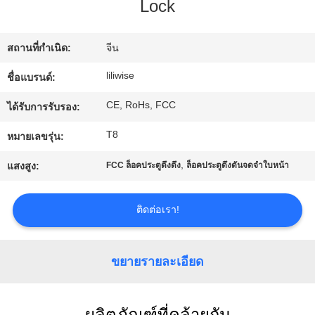
Lock
โรงงาน
สถานที่กำเนิด:
จีน
ควบคุม
liliwise
ชื่อแบรนด์:
คุณภาพ
CE, RoHs, FCC
ได้รับการรับรอง:
T8
หมายเลขรุ่น:
ติดต่อ
,
แสงสูง:
FCC ล็อคประตูดึงดึง
ล็อคประตูดึงดันจดจำใบหน้า
เรา
ติดต่อเรา!
ข่าว
ขยายรายละเอียด
NEWS
ผลิตภัณฑ์ที่คล้ายกัน