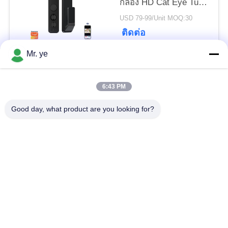
กล้อง HD Cat Eye Tuya
APP
USD 79-99/Unit MOQ:30
ติดต่อ
Mr. ye
หมวดหมู่ยอดนิยม
ทั้งหมด
6:43 PM
ล็อคประตู
Good day, what product are you looking for?
ล็อคประตูลายนิ้วมือ
อิเล็กทรอนิกส์
ล็อคประตู Face
ล็อคประตูกล้อง
Recognition
ล็อคประตูอัตโนมัติ
ล็อคประตูบลูทู ธ
รหัสล็อคประตู
ล็อคประตูคีย์การ์ด