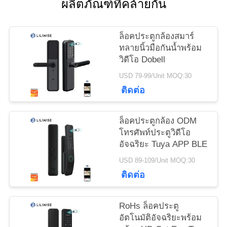
ผลิตภัณฑ์ที่คล้ายกัน
แผนผัง
ล็อคประตูกล้องสมาร์
เว็บไซต์
ทลายนิ้วมือกันน้ำพร้อม
วิดีโอ Dobell
USD 79-99/Unit MOQ:30
นโยบาย
ติดต่อ
ความ
ล็อคประตูกล้อง ODM
เป็น
โทรศัพท์ประตูวิดีโอ
อัจฉริยะ Tuya APP BLE
ส่วน
USD 89-109/Unit MOQ:30
ตัว
ติดต่อ
RoHs ล็อคประตู
อัตโนมัติอัจฉริยะพร้อม