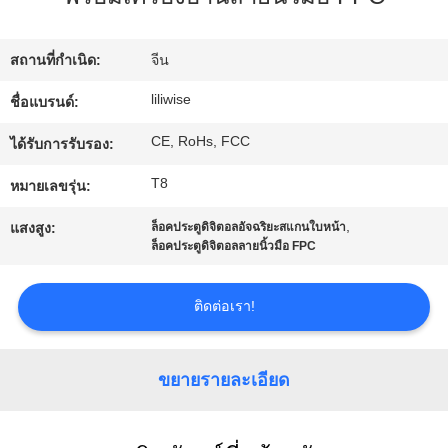
โรงงาน
สถานที่กำเนิด:
จีน
ควบคุม
liliwise
ชื่อแบรนด์:
CE, RoHs, FCC
คุณภาพ
ได้รับการรับรอง:
T8
หมายเลขรุ่น:
ติดต่อ
,
แสงสูง:
ล็อคประตูดิจิตอลอัจฉริยะสแกนใบหน้า
ล็อคประตูดิจิตอลลายนิ้วมือ FPC
เรา
ติดต่อเรา!
ข่าว
ขยายรายละเอียด
NEWS