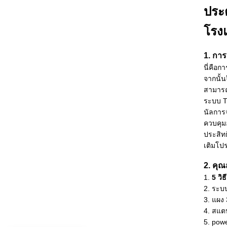
ประ
โรง
1. กา
นี่คือก
จากนั้น
สามารถ
ระบบ T
นัลการ
ควบคุม
ประสิทธ
เติมโปร
2. คุณ
1.
5 วิ
2. ระบ
3. แผง
4. สแต
5. powe