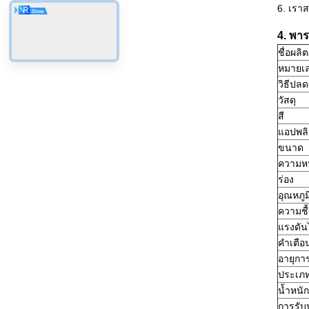
6. เรา
4. พาร
ชื่อผลิ
หมายเล
วิธีปลด
วัสดุ
สี
แอปพลิ
ขนาด
ความห
ร่อง
อุณหภู
ความช
แรงดั
คำเตือ
อายุกา
ประเภท
น้ำหนัก
การรับ