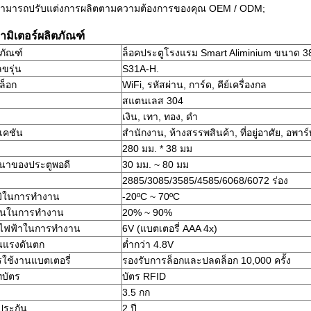
สามารถปรับแต่งการผลิตตามความต้องการของคุณ OEM / ODM;
ามิเตอร์ผลิตภัณฑ์
ตภัณฑ์
ล็อคประตูโรงแรม Smart Aliminium ขนาด 3
ขรุ่น
S31A-H.
ล็อก
WiFi, รหัสผ่าน, การ์ด, คีย์เครื่องกล
สแตนเลส 304
เงิน, เทา, ทอง, ดำ
เคชัน
สำนักงาน, ห้างสรรพสินค้า, ที่อยู่อาศัย, อพาร
280 มม. * 38 มม
นาของประตูพอดี
30 มม. ~ 80 มม
2885/3085/3585/4585/6068/6072 ร่อง
มิในการทำงาน
-20ºC ~ 70ºC
ื้นในการทำงาน
20% ~ 90%
นไฟฟ้าในการทำงาน
6V (แบตเตอรี่ AAA 4x)
นแรงดันตก
ต่ำกว่า 4.8V
รใช้งานแบตเตอรี่
รองรับการล็อกและปลดล็อก 10,000 ครั้ง
บัตร
บัตร RFID
3.5 กก
ประกัน
2 ปี