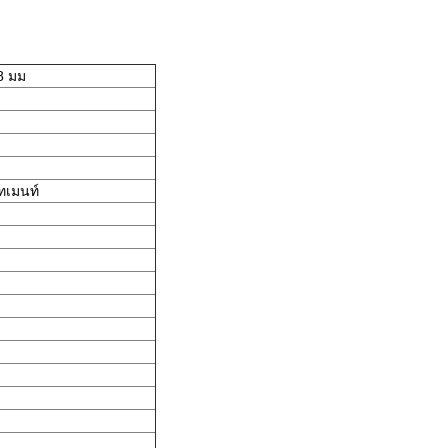
8 มม
์ทเมนท์