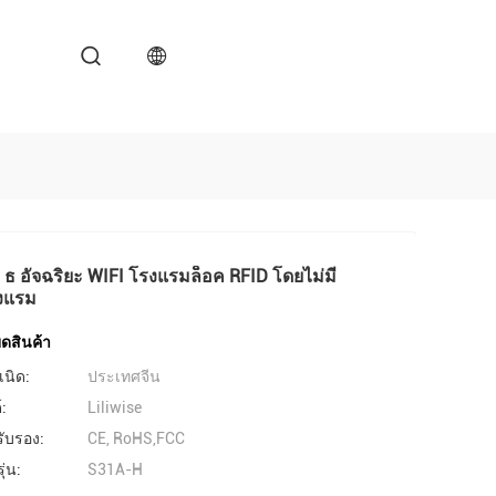
ู ธ อัจฉริยะ WIFI โรงแรมล็อค RFID โดยไม่มี
งแรม
ดสินค้า
เนิด:
ประเทศจีน
์:
Liliwise
รับรอง:
CE, RoHS,FCC
่น:
S31A-H