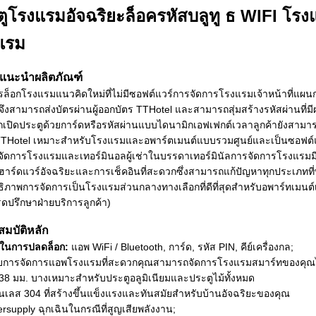
ตูโรงแรมอัจฉริยะล็อครหัสบลูทู ธ WIFI โร
แรม
รแนะนำผลิตภัณฑ์
ารล็อกโรงแรมแนวคิดใหม่ที่ไม่มีซอฟต์แวร์การจัดการโรงแรมเจ้าหน้าที่แผนกต
จึงสามารถส่งบัตรผ่านผู้ออกบัตร TTHotel และสามารถสุ่มสร้างรหัสผ่านที่ม
เปิดประตูด้วยการ์ดหรือรหัสผ่านแบบไดนามิกเอฟเฟกต์เวลาลูกค้ายังสาม
THotel เหมาะสำหรับโรงแรมและอพาร์ตเมนต์แบบรวมศูนย์และเป็นซอฟต์แ
จัดการโรงแรมและเทอร์มินอลผู้เช่าในบรรดาเทอร์มินัลการจัดการโรงแรมมีฟ
ฮาร์ดแวร์อัจฉริยะและการเช็คอินที่สะดวกซึ่งสามารถแก้ปัญหาทุกประเภท
ิภาพการจัดการเป็นโรงแรมส่วนกลางทางเลือกที่ดีที่สุดสำหรับอพาร์ทเมนต์เ
ดปรึกษาฝ่ายบริการลูกค้า)
สมบัติหลัก
ธีในการปลดล็อก:
แอพ WiFi / Bluetooth, การ์ด, รหัส PIN, คีย์เครื่องกล;
บการจัดการแอพโรงแรมที่สะดวกคุณสามารถจัดการโรงแรมสมาร์ทของคุณได้
 38 มม. บางเหมาะสำหรับประตูอลูมิเนียมและประตูไม้ทั้งหมด
นเลส 304 ที่สร้างขึ้นแข็งแรงและทันสมัยสำหรับบ้านอัจฉริยะของคุณ
rsupply ฉุกเฉินในกรณีที่สูญเสียพลังงาน;