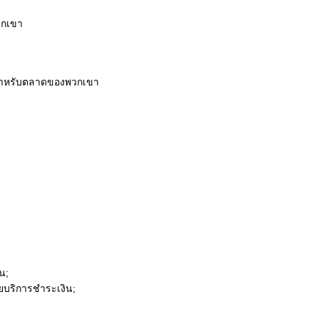
วกเขา
ุดสำหรับตลาดของพวกเขา
น;
ยบริการชำระเงิน;