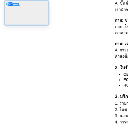
A: ขั้น
เรามัก
ถาม: ช
ตอบ: ใ
เราสาม
ถาม: เ
A: การส
คำสั่ง
2. ใบร
CE
FC
RO
3. บร
1. รายก
2. ในช
3. นอก
4. การ