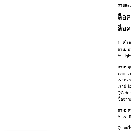
รายละเ
ล็อค
ล็อค
1. คำถ
ถาม: บร
A: Lig
ถาม: ค
ตอบ: เ
เราทรา
เรามีม
QC dep
ซื้อจา
ถาม: ค
A: เรา
Q: อะไ