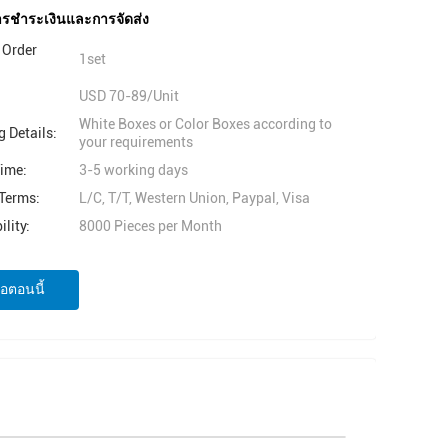
การชำระเงินและการจัดส่ง
Order
1set
USD 70-89/Unit
White Boxes or Color Boxes according to
 Details:
your requirements
Time:
3-5 working days
Terms:
L/C, T/T, Western Union, Paypal, Visa
lity:
8000 Pieces per Month
่อตอนนี้