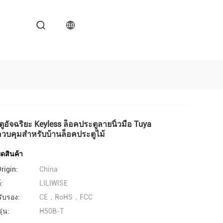
ูอัจฉริยะ Keyless ล็อคประตูลายนิ้วมือ Tuya
ควบคุมสำหรับบ้านล็อคประตูไม้
ดสินค้า
rigin:
China
์:
LILIWISE
รับรอง:
CE，RoHS，FCC
่น:
H50B-T