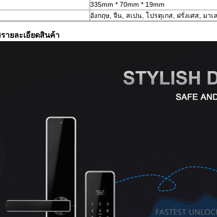
335mm * 70mm * 19mm
อังกฤษ, จีน, สเปน, โปรตุเกส, ฝรั่งเศส, มา
พรายละเอียดสินค้า
ส่ง