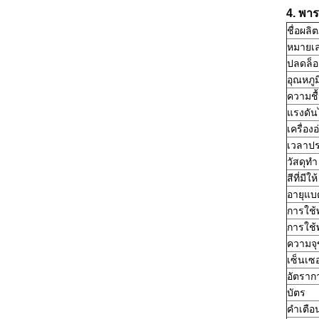
4. พาร
ชื่อผลิ
หมายเล
ปลดล็อก
อุณหภู
ความช
แรงดัน
เครื่อง
เวลาป
วัสดุทำ
สีที่มีให้
อายุแบต
การใช้
การใช้
ความจุ
เซ็นเซอ
อัตราก
บัตร
คำเตือ