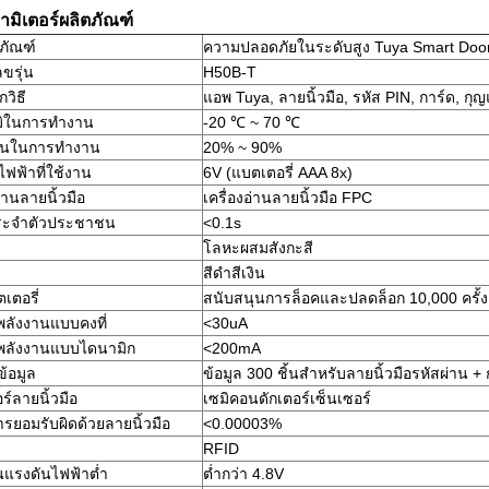
ามิเตอร์ผลิตภัณฑ์
ตภัณฑ์
ความปลอดภัยในระดับสูง Tuya Smart Doo
ขรุ่น
H50B-T
วิธี
แอพ Tuya, ลายนิ้วมือ, รหัส PIN, การ์ด, กุญ
มิในการทำงาน
-20 ℃ ~ 70 ℃
ื้นในการทำงาน
20% ~ 90%
ไฟฟ้าที่ใช้งาน
6V (แบตเตอรี่ AAA 8x)
อ่านลายนิ้วมือ
เครื่องอ่านลายนิ้วมือ FPC
ระจำตัวประชาชน
<0.1s
โลหะผสมสังกะสี
สีดำสีเงิน
เตอรี่
สนับสนุนการล็อคและปลดล็อก 10,000 ครั้ง
พลังงานแบบคงที่
<30uA
ฝากข้อความไว้ เราจะติดต่อกลับเร็ว ๆ นี้!
พลังงานแบบไดนามิก
<200mA
ข้อมูล
ข้อมูล 300 ชิ้นสำหรับลายนิ้วมือรหัสผ่าน + 
ร์ลายนิ้วมือ
เซมิคอนดักเตอร์เซ็นเซอร์
ารยอมรับผิดด้วยลายนิ้วมือ
<0.00003%
RFID
นแรงดันไฟฟ้าต่ำ
ต่ำกว่า 4.8V